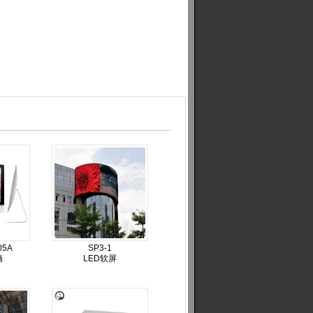
05A
SP3-1
脑
LED软屏