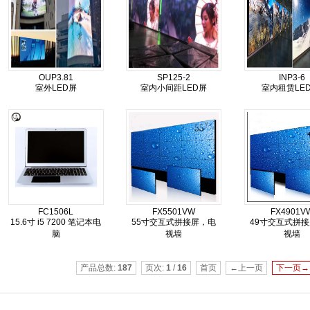
OUP3.81
SP125-2
INP3-6
室外LED屏
室内小间距LED屏
室内租赁LED
FC1506L
FX5501VW
FX4901V
15.6寸 i5 7200 笔记本电
55寸交互式拼接屏，电
49寸交互式拼
脑
视墙
视墙
产品总数:
187
页次:
1
/
16
首页
←上一页
下一页→