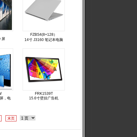
FZBS4(8+128）
 屏
14寸 J3160 笔记本电脑
W
FRK1539T
接屏，电
15.6寸壁挂广告机
末页